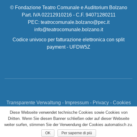
© Fondazione Teatro Comunale e Auditorium Bolzano
Part. IVA 02212910216 - C.F. 94071280211
PEC: teatrocomunale.bolzano@pec.it
info@teatrocomunale.bolzano.it
Codice univoco per fatturazione elettronica con split
payment - UFDW5Z
Transparente Verwaltung
-
Impressum
-
Privacy
-
Cookies
Diese Webseite verwendet technische Cookies sowie Cookies von
Dritten. Wenn Sie diesen Banner schließen oder auf dieser Webseite
weiter surfen, stimmen Sie der Verwendung der Cookies automatisch zu.
OK
Per saperne di più