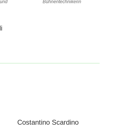
 und
Bühnentechnikerin
i
Costantino Scardino