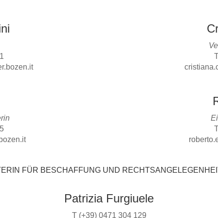
ni
Cr
Ve
51
T
r.bozen.it
cristiana
rin
Ei
5
T
bozen.it
roberto.
TERIN FÜR BESCHAFFUNG UND RECHTSANGELEGENHE
Patrizia Furgiuele
T (+39) 0471 304 129