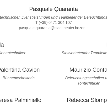
Pasquale Quaranta
er technischen Dienstleistungen und Teamleiter der Beleuchtung
T (+39) 0471 304 107
pasquale.quaranta@stadttheater.bozen.it
la
Bühnentechniker
Stellvertretender Teamleit
Valentina Cavion
Maurizio Cont
Bühnentechnikerin
Beleuchtungstechniker 
Tontechniker
eresa Palminiello
Rebecca Slomp