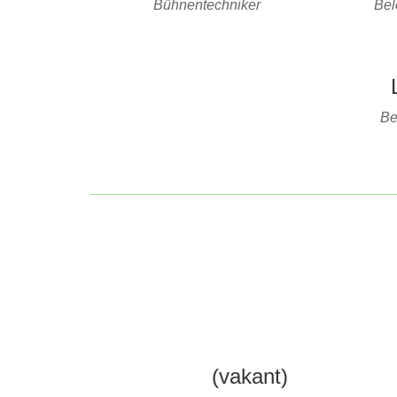
Bühnentechniker
Bel
Be
(vakant)