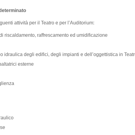
eterminato
enti attività per il Teatro e per l’Auditorium:
 di riscaldamento, raffrescamento ed umidificazione
 idraulica degli edifici, degli impianti e dell’oggettistica in Tea
paltatrici esterne
oglienza
raulico
ase