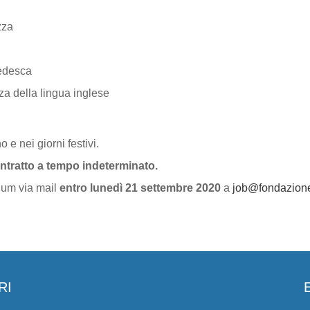
zza
tedesca
za della lingua inglese
o e nei giorni festivi.
ontratto a tempo indeterminato.
ulum via mail
entro lunedì 21 settembre 2020
a
job@fondazionet
RI